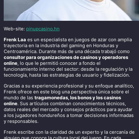
Web-site:
pinupcasino.hn
Frenk Laa
es un especialista en juegos de azar con amplia
trayectoria en la industria del gaming en Honduras y
Centroamérica. Durante más de una década trabajó como
consultor para organizaciones de casinos y operadores
online
, lo que le permitió conocer a fondo el
funcionamiento interno del sector: desde la regulación y la
tecnología, hasta las estrategias de usuario y fidelización.
Gracias a su experiencia profesional y su enfoque analítico,
Frenk ofrece en este blog una perspectiva única sobre el
mundo de las
tragamonedas, los bonos y los casinos
online
. Sus artículos combinan conocimientos técnicos,
datos reales del mercado y consejos prácticos para ayudar
a los jugadores hondureños a tomar decisiones informadas
y responsables.
Frenk escribe con la claridad de un experto y la cercanía de
alguien que conoce la cultura local del juego. En cada