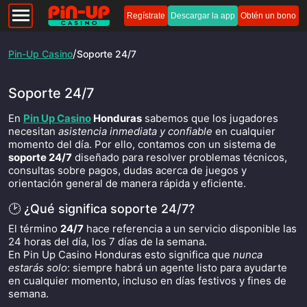
Regístrate
Descargar la app
Obtén un bono
/
Pin-Up Casino
Soporte 24/7
Soporte 24/7
En
Pin Up Casino
Honduras
sabemos que los jugadores
necesitan
asistencia inmediata y confiable
en cualquier
momento del día. Por ello, contamos con un sistema de
soporte 24/7
diseñado para resolver problemas técnicos,
consultas sobre pagos, dudas acerca de juegos y
orientación general de manera rápida y eficiente.
🕑 ¿Qué significa soporte 24/7?
El término
24/7
hace referencia a un servicio disponible las
24 horas del día, los 7 días de la semana.
En Pin Up Casino Honduras esto significa que
nunca
estarás solo
: siempre habrá un agente listo para ayudarte
en cualquier momento, incluso en días festivos y fines de
semana.